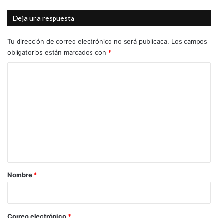
los
Deja una respuesta
comercios
locales
Tu dirección de correo electrónico no será publicada.
Los campos
obligatorios están marcados con
*
C
o
m
e
n
t
a
r
Nombre
*
i
o
*
Correo electrónico
*