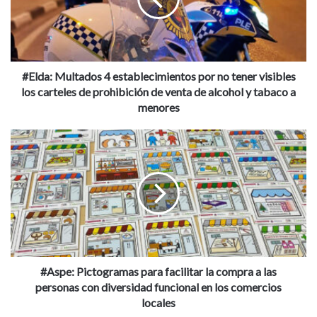
por
continuación.
no
tener
visibles
los
carteles
#Elda: Multados 4 establecimientos por no tener visibles
de
los carteles de prohibición de venta de alcohol y tabaco a
prohibición
menores
de
Audi
Cupra
Feria Outlet Motor
venta
#Aspe:
de
Grupo Serrano Automoción
Pictogramas
alcohol
para
y
Nunci Serrano
Seat
Skoda
facilitar
tabaco
la
a
compra
Volkswagen
menores
a
las
personas
con
#Aspe: Pictogramas para facilitar la compra a las
diversidad
personas con diversidad funcional en los comercios
funcional
locales
en