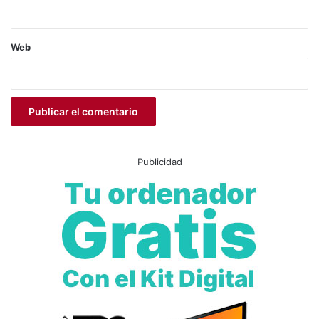
plataforma digital de
La Voz del Valle de las Uvas
, y
conduciendo numerosos
actos institucionales, congresos
y grandes eventos
.
Web
#AliciaMira
#AyuntamientoDeElda
#CalzadoEspañol
#Cultura
#EventosElda
#Gala2025
Publicidad
#LosSonidosDelCalzado
#LuisLarrodera
#Moda
#MuseoDelCalzado
#PaulaVázquez
#PremioMejorCalzada
#TeatroCastelar
Elda