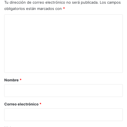
YAU
Tu dirección de correo electrónico no será publicada.
Los campos
de
obligatorios están marcados con
*
Endourología
y
C
Litiasis
o
m
e
n
t
a
r
Nombre
*
i
o
*
Correo electrónico
*