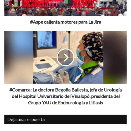
Ginebras
Low Festival 2026
Moros y Cristianos
#Aspe calienta motores para La Jira
Premio Ondas como Fenómeno Musical del
#Comarca:
Año en 2024
La
doctora
Torrevieja
Begoña
Ballesta,
jefa
de
Urología
del
Hospital
#Comarca: La doctora Begoña Ballesta, jefa de Urología
Universitario
del Hospital Universitario del Vinalopó, presidenta del
del
Grupo YAU de Endourología y Litiasis
Vinalopó,
presidenta
Deja una respuesta
del
Grupo