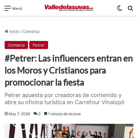
Switch
B
Menú
Inicio
/
Comarca
Comarca
Petrer
#Petrer: Las influencers entran en
los Moros y Cristianos para
promocionar la fiesta
Petrer apuesta por creadoras de contenido y
abre su oficina turística en Carrefour Vinalopó
May 7, 2026
0
1 minuto de lectura