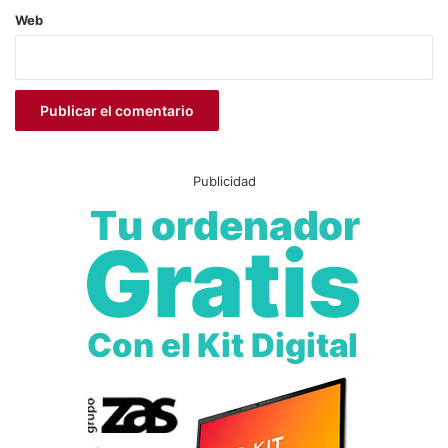
Web
influencers
irene navarro
Moros y Cristianos
Petrer
Sandra Pomares
Turismo
Tutuache
Unión de Festejos
Publicidad