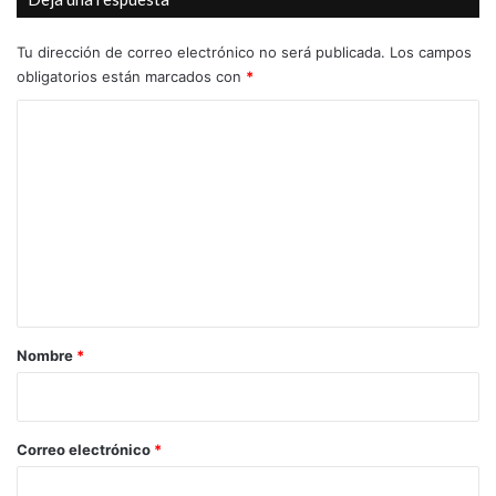
Generalitat Valenciana
Tu dirección de correo electrónico no será publicada.
Los campos
obligatorios están marcados con
*
hidráulica histórica
Los Algezares
C
Obispo Tormo
Patrimonio Histórico
o
Plan Restaura
restauración
m
e
Universidad de Alicante
n
t
a
r
Nombre
*
i
o
*
Correo electrónico
*