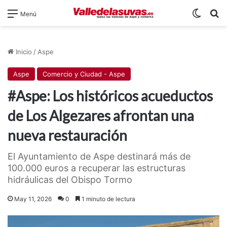
Switch
B
Menú
Inicio
/
Aspe
Aspe
Comercio y Ciudad - Aspe
#Aspe: Los históricos acueductos
de Los Algezares afrontan una
nueva restauración
El Ayuntamiento de Aspe destinará más de
100.000 euros a recuperar las estructuras
hidráulicas del Obispo Tormo
May 11, 2026
0
1 minuto de lectura