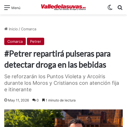
Switch
B
Menú
Inicio
/
Comarca
Comarca
Petrer
#Petrer repartirá pulseras para
detectar droga en las bebidas
Se reforzarán los Puntos Violeta y Arcoíris
durante los Moros y Cristianos con atención fija
e itinerante
May 11, 2026
0
1 minuto de lectura