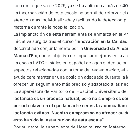
solo en lo que va de 2026, ya se ha aplicado a más de
40
La incorporación de esta escala ha permitido reforzar e
atención más individualizada y facilitando la detección pr
materna durante la hospitalización.
La implantación de esta herramienta se enmarca en el P
iniciativa surgida tras el curso
“Innovación en la Calidad
desarrollado conjuntamente por la
Universidad de Alican
Mama
d’Elx
, con el objetivo de impulsar mejoras en la a
La escala LATCH, siglas en español de agarre, deglución 
aspectos relacionados con la toma del recién nacido, el a
ayuda para mantener una posición adecuada durante la lac
ofrecer un seguimiento más preciso y adaptado a las nec
La supervisora de Paritorio del Hospital Universitario de
lactancia es un proceso natural, pero no siempre es sen
periodo clave en el que la madre necesita acompañamie
lactancia exitoso. Nuestro compromiso es ofrecer cui
esto ha sido la instauración de esta escala”.
Por su parte, la supervisora de Hospitalización Materno-In