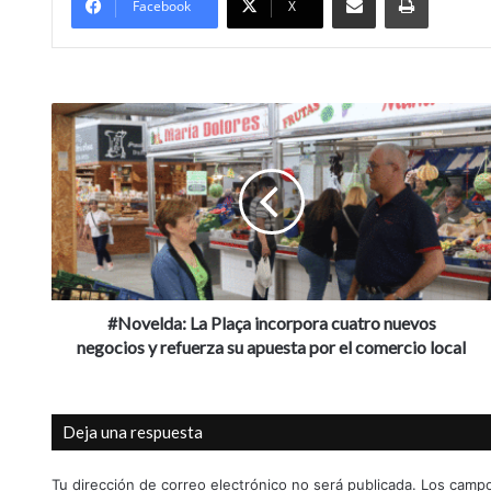
Facebook
X
#Novelda:
La
Plaça
incorpora
cuatro
nuevos
negocios
y
refuerza
su
#Novelda: La Plaça incorpora cuatro nuevos
apuesta
negocios y refuerza su apuesta por el comercio local
por
el
comercio
Deja una respuesta
local
Tu dirección de correo electrónico no será publicada.
Los campo