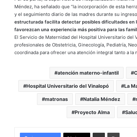
Méndez, ha señalado que “la incorporación de esta herra
y el seguimiento diario de las madres durante su ingres
estructurada facilita detectar posibles dificultades e
favorezcan una experiencia más positiva para las famili
El Servicio de Maternidad del Hospital Universitario del
profesionales de Obstetricia, Ginecología, Pediatría, Ne
coordinada para ofrecer una atención integral tanto a la
atención materno-infantil
C
Hospital Universitario del Vinalopó
La M
matronas
Natalia Méndez
Proyecto Alma
Salu
Compartir por Mail
Imprimir