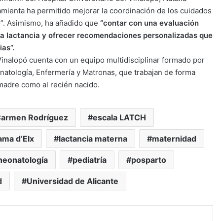
mienta ha permitido mejorar la coordinación de los cuidados
o”. Asimismo, ha añadido que
“contar con una evaluación
n la lactancia y ofrecer recomendaciones personalizadas que
as”.
 Vinalopó cuenta con un equipo multidisciplinar formado por
onatología, Enfermería y Matronas, que trabajan de forma
 madre como al recién nacido.
armen Rodríguez
escala LATCH
ama d’Elx
lactancia materna
maternidad
neonatología
pediatría
posparto
d
Universidad de Alicante