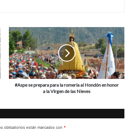
#Aspe
se
prepara
para
la
romería
al
Hondón
en
honor
#Aspe se prepara para la romería al Hondón en honor
a
a la Virgen de las Nieves
la
Virgen
de
las
Nieves
s obligatorios están marcados con
*