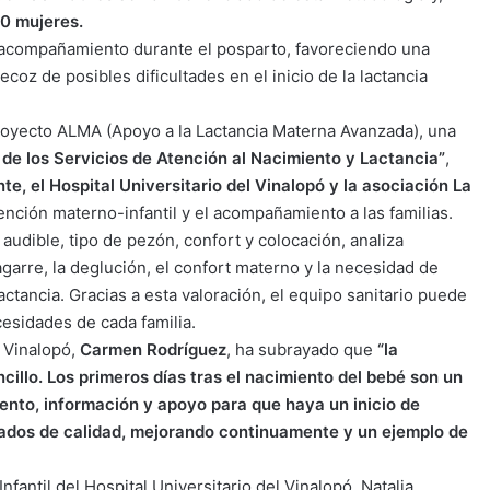
0 mujeres.
l acompañamiento durante el posparto, favoreciendo una
ecoz de posibles dificultades en el inicio de la lactancia
royecto ALMA (Apoyo a la Lactancia Materna Avanzada), una
 de los Servicios de Atención al Nacimiento y Lactancia”
,
te, el Hospital Universitario del Vinalopó y la asociación La
tención materno-infantil y el acompañamiento a las familias.
audible, tipo de pezón, confort y colocación, analiza
garre, la deglución, el confort materno y la necesidad de
tancia. Gracias a esta valoración, el equipo sanitario puede
esidades de cada familia.
l Vinalopó,
Carmen Rodríguez
, ha subrayado que
“la
cillo. Los primeros días tras el nacimiento del bebé son un
nto, información y apoyo para que haya un inicio de
dados de calidad, mejorando continuamente y un ejemplo de
fantil del Hospital Universitario del Vinalopó, Natalia