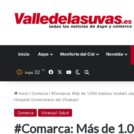
Inicio
Aspe
Monforte del Cid
Novelda
℃
Facebook
X
YouTube
32
Switch skin
Buscar por
Aspe
Inicio
/
Comarca
/
#Comarca: Más de 1.000 madres reciben segu
Hospital Universitario del Vinalopó
Comarca
Vinalopó Salud
#Comarca: Más de 1.0