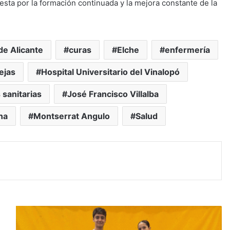
uesta por la formación continuada y la mejora constante de la
de Alicante
curas
Elche
enfermería
ejas
Hospital Universitario del Vinalopó
 sanitarias
José Francisco Villalba
na
Montserrat Angulo
Salud
#Aspe:
El