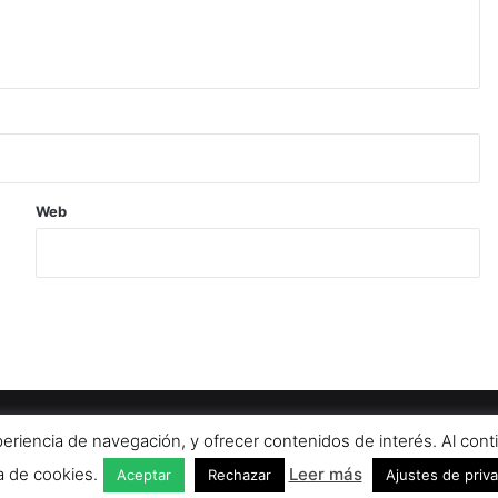
Web
ltural Upanel
Editorial
Política de cookies
Política de privacidad
Av
xperiencia de navegación, y ofrecer contenidos de interés. Al c
ca de cookies.
Leer más
Aceptar
Rechazar
Ajustes de priv