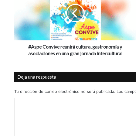
reunirá
cultura,
gastronomía
y
asociaciones
en
una
gran
#Aspe Convive reunirá cultura, gastronomía y
jornada
asociaciones en una gran jornada intercultural
intercultural
Deja una respuesta
Tu dirección de correo electrónico no será publicada.
Los campo
C
o
m
e