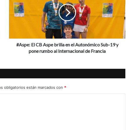
CB
Aspe
brilla
en
el
Autonómico
Sub-
19
#Aspe: El CB Aspe brilla en el Autonómico Sub-19 y
y
pone rumbo al Internacional de Francia
pone
rumbo
al
Internacional
de
Francia
s obligatorios están marcados con
*