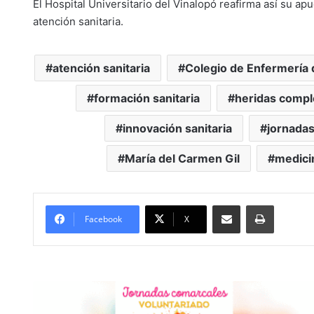
El Hospital Universitario del Vinalopó reafirma así su ap
atención sanitaria.
atención sanitaria
Colegio de Enfermería 
formación sanitaria
heridas compl
innovación sanitaria
jornadas
María del Carmen Gil
medici
Compartir por Mail
Imprimir
Facebook
X
#Aspe
Convive