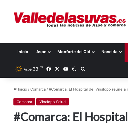
Inicio
Aspe
Monforte del Cid
Novelda
℃
Facebook
X
YouTube
33
Switch skin
Buscar por
Aspe
Inicio
/
Comarca
/
#Comarca: El Hospital del Vinalopó reúne a 
Comarca
Vinalopó Salud
#Comarca: El Hospital