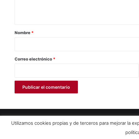
n
t
a
r
Nombre
*
i
o
*
Correo electrónico
*
© Copyright 2026, Todos lo derechos reservados. Asociación Cu
Utilizamos cookies propias y de terceros para mejorar la e
políti