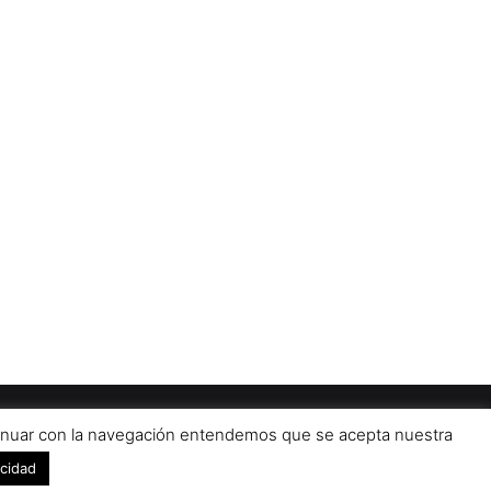
Diseñado por
grupo ZAS
iso Legal
Contacto
Publicidad 2024
ontinuar con la navegación entendemos que se acepta nuestra
Facebook
X
YouTub
acidad