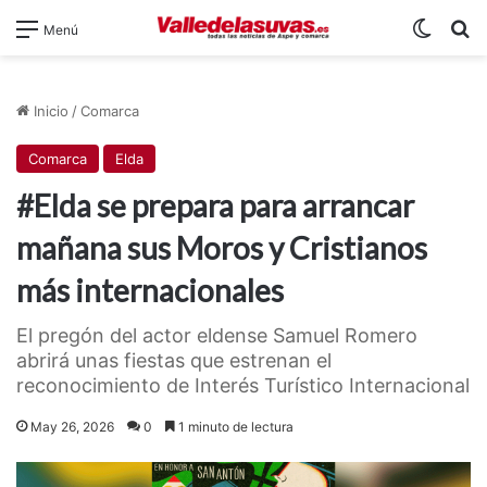
Switch
B
Menú
Inicio
/
Comarca
Comarca
Elda
#Elda se prepara para arrancar
mañana sus Moros y Cristianos
más internacionales
El pregón del actor eldense Samuel Romero
abrirá unas fiestas que estrenan el
reconocimiento de Interés Turístico Internacional
May 26, 2026
0
1 minuto de lectura