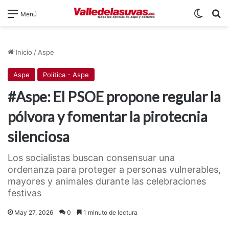
Switch
B
Menú
Inicio
/
Aspe
Aspe
Política - Aspe
#Aspe: El PSOE propone regular la
pólvora y fomentar la pirotecnia
silenciosa
Los socialistas buscan consensuar una
ordenanza para proteger a personas vulnerables,
mayores y animales durante las celebraciones
festivas
May 27, 2026
0
1 minuto de lectura