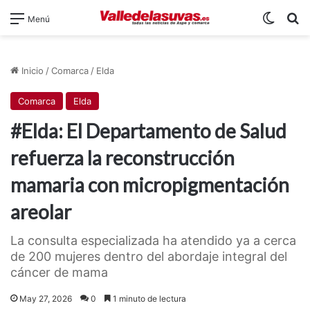
Switch
B
Menú
Inicio
/
Comarca
/
Elda
Comarca
Elda
#Elda: El Departamento de Salud
refuerza la reconstrucción
mamaria con micropigmentación
areolar
La consulta especializada ha atendido ya a cerca
de 200 mujeres dentro del abordaje integral del
cáncer de mama
May 27, 2026
0
1 minuto de lectura