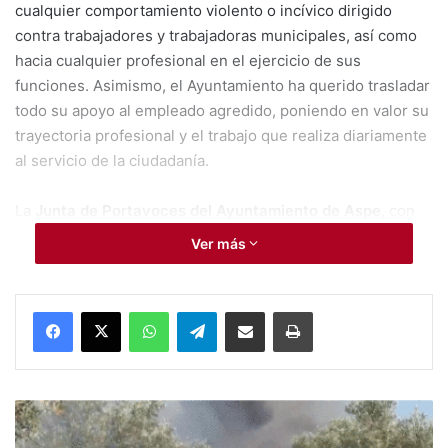
cualquier comportamiento violento o incívico dirigido
contra trabajadores y trabajadoras municipales, así como
hacia cualquier profesional en el ejercicio de sus
funciones. Asimismo, el Ayuntamiento ha querido trasladar
todo su apoyo al empleado agredido, poniendo en valor su
trayectoria profesional y el trabajo que realiza diariamente
al servicio de la ciudadanía.
La
Junta de Portavoces del Ayuntamiento de Aspe
, con
representación de todos los grupos municipales, se ha
Ver más
sumado a esta condena y ha expresado su respaldo
unánime a todos los empleados y empleadas municipales
frente a cualquier acto de violencia, falta de respeto o
WhatsApp
Telegram
Compartir por Mail
Imprimir
comportamiento incívico.
Desde el Ayuntamiento también han querido subrayar que
#Aspe:
se trata de un hecho aislado que no representa la actitud
Un
general de la ciudadanía hacia los trabajadores de la