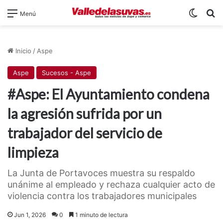
Switch
B
Menú
Inicio
/
Aspe
Aspe
Sucesos - Aspe
#Aspe: El Ayuntamiento condena
la agresión sufrida por un
trabajador del servicio de
limpieza
La Junta de Portavoces muestra su respaldo
unánime al empleado y rechaza cualquier acto de
violencia contra los trabajadores municipales
Jun 1, 2026
0
1 minuto de lectura