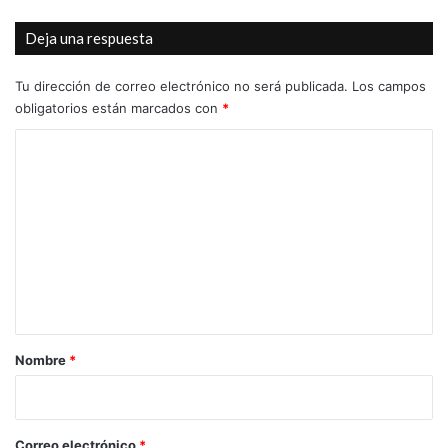
Junta de portavoces
limpieza viaria
Deja una respuesta
Santa Elena
servicios municipales
Tu dirección de correo electrónico no será publicada.
Los campos
trabajador municipal
obligatorios están marcados con
*
C
Urbanización Santa Elena
o
m
e
n
t
a
r
Nombre
*
i
o
*
Correo electrónico
*