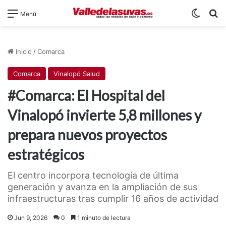
Switch
B
Menú
Inicio
/
Comarca
Comarca
Vinalopó Salud
#Comarca: El Hospital del
Vinalopó invierte 5,8 millones y
prepara nuevos proyectos
estratégicos
El centro incorpora tecnología de última
generación y avanza en la ampliación de sus
infraestructuras tras cumplir 16 años de actividad
Jun 9, 2026
0
1 minuto de lectura