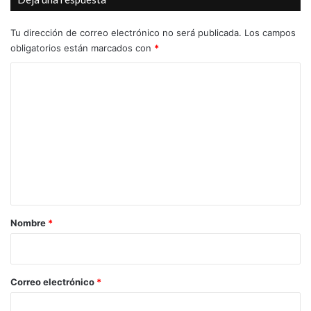
dirección
Tu dirección de correo electrónico no será publicada.
Los campos
obligatorios están marcados con
*
C
o
m
e
n
t
a
r
Nombre
*
i
o
*
Correo electrónico
*
BASINT