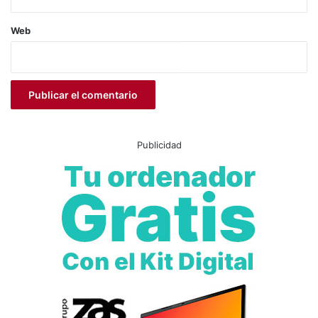
Comisaría de Policía Nacional de Elda-Petrer
Web
detención
Elda
gasolinera
Guardia Civil
Guardia Civil de Novelda
Monforte del Cid
Novelda
OXFORD
Petrer
Policía Nacional
Publicidad
Robo con violencia
Seguridad ciudadana
sucesos
UDEV