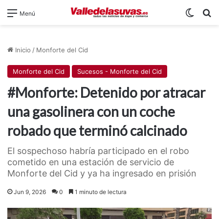
Switch
B
Menú
Inicio
/
Monforte del Cid
Monforte del Cid
Sucesos - Monforte del Cid
#Monforte: Detenido por atracar
una gasolinera con un coche
robado que terminó calcinado
El sospechoso habría participado en el robo
cometido en una estación de servicio de
Monforte del Cid y ya ha ingresado en prisión
Jun 9, 2026
0
1 minuto de lectura