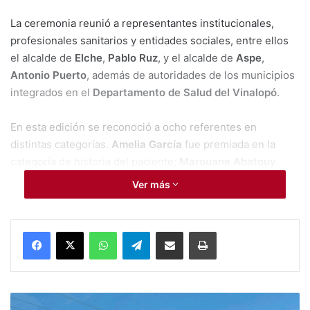
La ceremonia reunió a representantes institucionales,
profesionales sanitarios y entidades sociales, entre ellos
el alcalde de
Elche
,
Pablo Ruz
, y el alcalde de
Aspe
,
Antonio Puerto
, además de autoridades de los municipios
integrados en el
Departamento de Salud del Vinalopó
.
En esta edición se reconoció a ocho referentes en
distintas categorías.
Amelia García
fue premiada en la
categoría de historia del paciente;
Marouane Abatouy
recibió el reconocimiento a la intervención ejemplar; y la
Ver más
Fundación Juegaterapia
fue distinguida por su labor en
solidaridad y humanización sanitaria.
WhatsApp
Telegram
Compartir por Mail
Imprimir
También fueron galardonados
Elche Ciudad
Cardioprotegida
en educación y prevención, la psicóloga
María Esclapez
en divulgación en salud, el
Proyecto
#Monforte
Avatar VR
en innovación sanitaria y
Sycai Medical
en