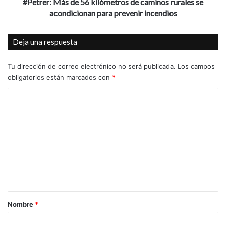
acondicionan
#Petrer: Más de 56 kilómetros de caminos rurales se
para
innovación sanitaria
acondicionan para prevenir incendios
María Esclapez
prevenir
incendios
Marouane Abatouy
Pablo Ruz
Deja una respuesta
Rafael Carrasco
Ribera Salud
Salud
Tu dirección de correo electrónico no será publicada.
Los campos
obligatorios están marcados con
Sanidad
*
Sycai Medical
C
o
m
e
n
t
a
r
Nombre
*
i