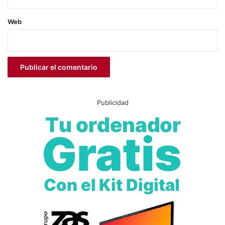
Cross Subida a Orito
Deporte
Web
Monforte del Cid
Orito
running
Publicidad