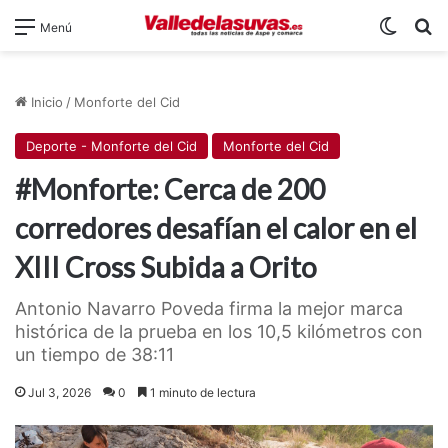
Switch
B
Menú
Inicio
/
Monforte del Cid
Deporte - Monforte del Cid
Monforte del Cid
#Monforte: Cerca de 200
corredores desafían el calor en el
XIII Cross Subida a Orito
Antonio Navarro Poveda firma la mejor marca
histórica de la prueba en los 10,5 kilómetros con
un tiempo de 38:11
Jul 3, 2026
0
1 minuto de lectura