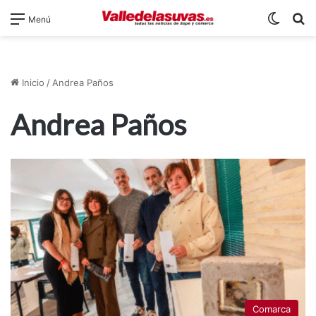
Switch
B
Menú
Inicio
/
Andrea Paños
Andrea Paños
Comarca