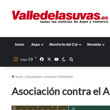
Inicio
Aspe
Monforte del Cid
Novelda
℃
29
Facebook
X
YouTube
Switch skin
Buscar por
Aspe
Inicio
/
Asociación contra el Alzheimer
Asociación contra el 