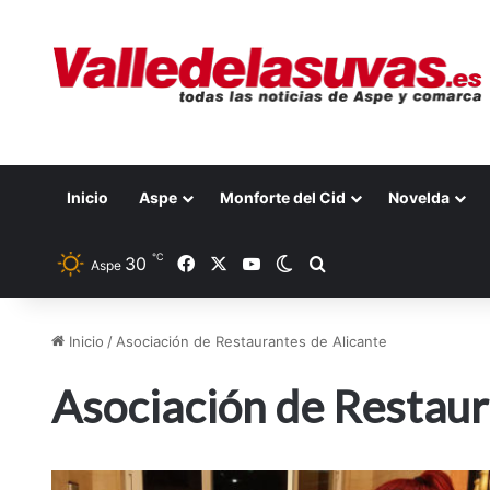
Inicio
Aspe
Monforte del Cid
Novelda
℃
30
Facebook
X
YouTube
Switch skin
Buscar por
Aspe
Inicio
/
Asociación de Restaurantes de Alicante
Asociación de Restaur