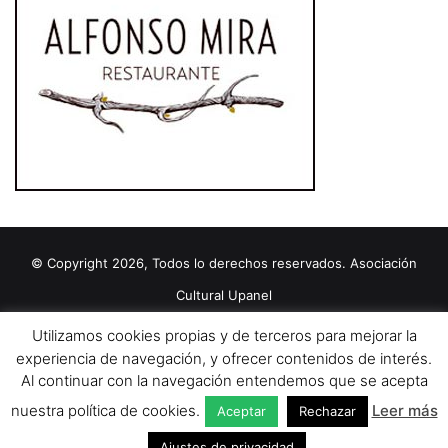
© Copyright 2026, Todos lo derechos reservados. Asociación
Cultural Upanel
Diseñado por
grupo ZAS
Utilizamos cookies propias y de terceros para mejorar la
Editorial
Política de cookies
Política de privacidad
Aviso Legal
experiencia de navegación, y ofrecer contenidos de interés.
Al continuar con la navegación entendemos que se acepta
Contacto
Publicidad 2024
nuestra política de cookies.
Leer más
Aceptar
Rechazar
Facebook
X
YouTube
Ajustes de privacidad