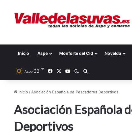
Inicio
Aspe
Monforte del Cid
Novelda
℃
32
Facebook
X
YouTube
Switch skin
Buscar por
Aspe
Inicio
/
Asociación Española de Pescadores Deportivos
Asociación Española 
Deportivos