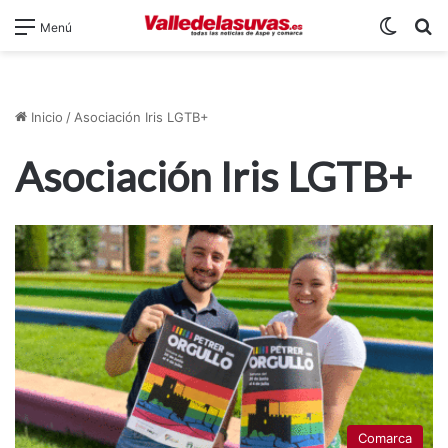
Switch
B
Menú
Inicio
/
Asociación Iris LGTB+
Asociación Iris LGTB+
Comarca