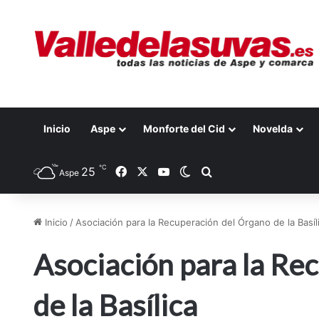
Inicio
Aspe
Monforte del Cid
Novelda
℃
25
Facebook
X
YouTube
Switch skin
Buscar por
Aspe
Inicio
/
Asociación para la Recuperación del Órgano de la Basíl
Asociación para la Re
de la Basílica