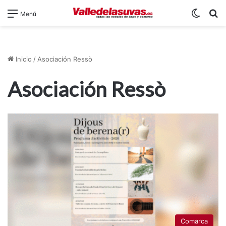
Switch
B
Menú
Inicio
/
Asociación Ressò
Asociación Ressò
Comarca