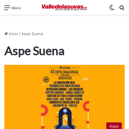
Switch
B
Menú
Inicio
/
Aspe Suena
Aspe Suena
Aspe