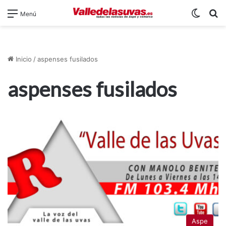
Switch
B
Menú
Inicio
/
aspenses fusilados
aspenses fusilados
Aspe