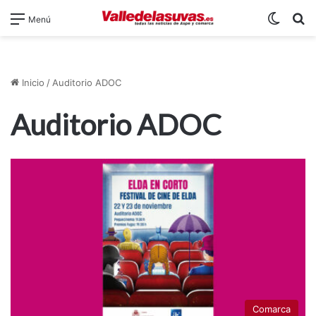
Switch
B
Menú
Inicio
/
Auditorio ADOC
Auditorio ADOC
Comarca