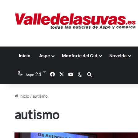
Inicio
Aspe
Monforte del Cid
Novelda
℃
24
Facebook
X
YouTube
Switch skin
Buscar por
Aspe
Inicio
/
autismo
autismo