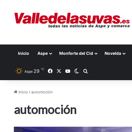
Inicio
Aspe
Monforte del Cid
Novelda
℃
29
Facebook
X
YouTube
Switch skin
Buscar por
Aspe
Inicio
/
automoción
automoción