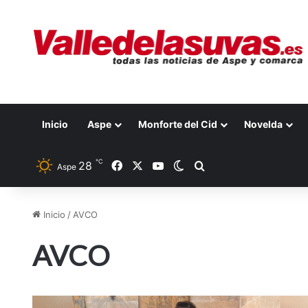
Inicio
Aspe
Monforte del Cid
Novelda
℃
28
Facebook
X
YouTube
Switch skin
Buscar por
Aspe
Inicio
/
AVCO
AVCO