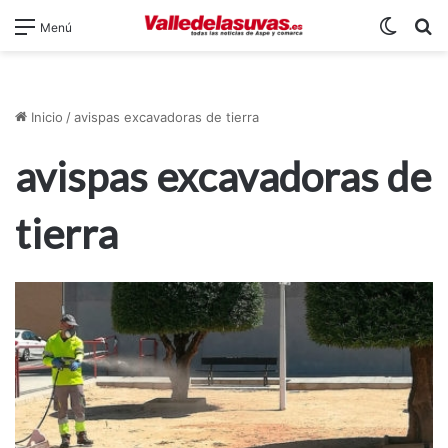
Switch
B
Menú
Inicio
/
avispas excavadoras de tierra
avispas excavadoras de
tierra