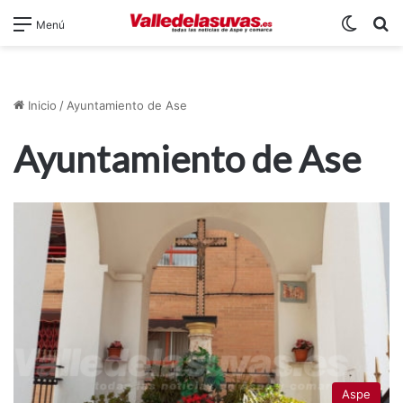
Switch
B
Menú
Inicio
/
Ayuntamiento de Ase
Ayuntamiento de Ase
Aspe