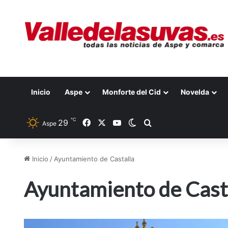
Inicio
Aspe
Monforte del Cid
Novelda
℃
29
Facebook
X
YouTube
Switch skin
Buscar por
Aspe
Inicio
/
Ayuntamiento de Castalla
Ayuntamiento de Cast