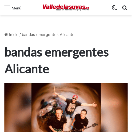
Switch
B
Menú
Inicio
/
bandas emergentes Alicante
bandas emergentes
Alicante