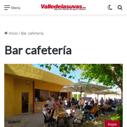
Switch
B
Menú
Inicio
/
Bar cafetería
Bar cafetería
Aspe