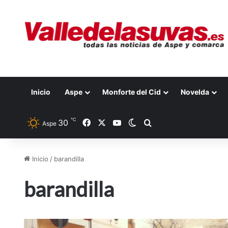
Inicio
Aspe
Monforte del Cid
Novelda
℃
30
Facebook
X
YouTube
Switch skin
Buscar por
Aspe
Inicio
/
barandilla
barandilla