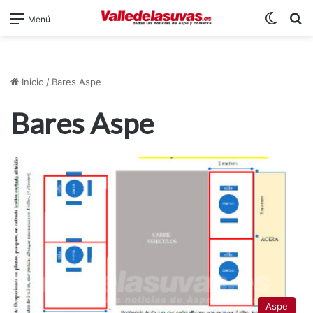
Switch
B
Menú
Inicio
/
Bares Aspe
Bares Aspe
Aspe