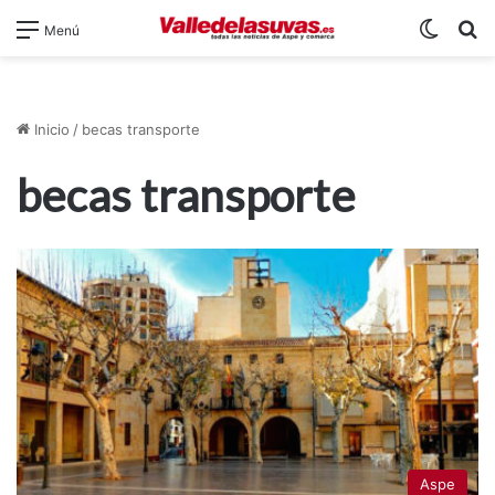
Switch
B
Menú
Inicio
/
becas transporte
becas transporte
Aspe