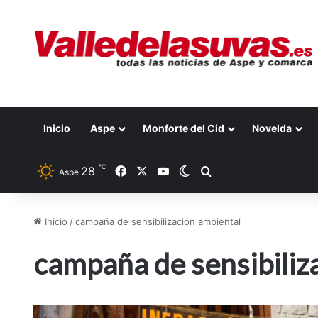
Inicio
Aspe
Monforte del Cid
Novelda
℃
28
Facebook
X
YouTube
Switch skin
Buscar por
Aspe
Inicio
/
campaña de sensibilización ambiental
campaña de sensibiliz