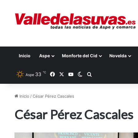
Inicio
Aspe
Monforte del Cid
Novelda
℃
33
Facebook
X
YouTube
Switch skin
Buscar por
Aspe
Inicio
/
César Pérez Cascales
César Pérez Cascales