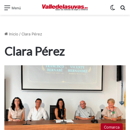
Switch
B
Menú
Inicio
/
Clara Pérez
Clara Pérez
Comarca