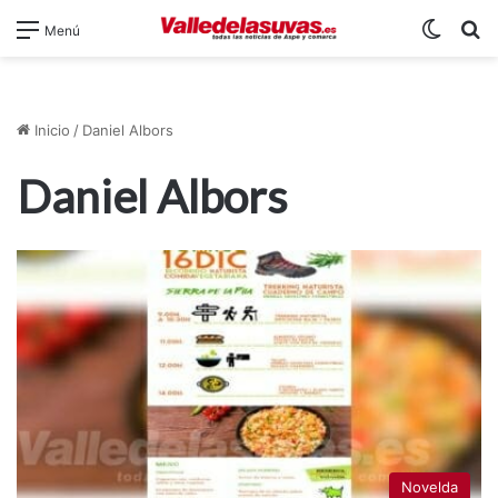
Switch
B
Menú
Inicio
/
Daniel Albors
Daniel Albors
Novelda