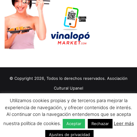
© Copyright 2026, Todos lo derechos reservados. Asociación
Cultural Upanel
Diseñado por
grupo ZAS
Utilizamos cookies propias y de terceros para mejorar la
Editorial
Política de cookies
Política de privacidad
Aviso Legal
experiencia de navegación, y ofrecer contenidos de interés.
Al continuar con la navegación entendemos que se acepta
Contacto
Publicidad 2024
nuestra política de cookies.
Leer más
Aceptar
Rechazar
Facebook
X
YouTube
Ajustes de privacidad