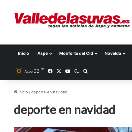
Inicio
Aspe
Monforte del Cid
Novelda
℃
32
Facebook
X
YouTube
Switch skin
Buscar por
Aspe
Inicio
/
deporte en navidad
deporte en navidad