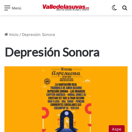
Switch
B
Menú
Inicio
/
Depresión Sonora
Depresión Sonora
Aspe