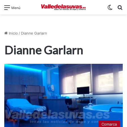
Switch
B
Menú
Inicio
/
Dianne Garlarn
Dianne Garlarn
Comarca