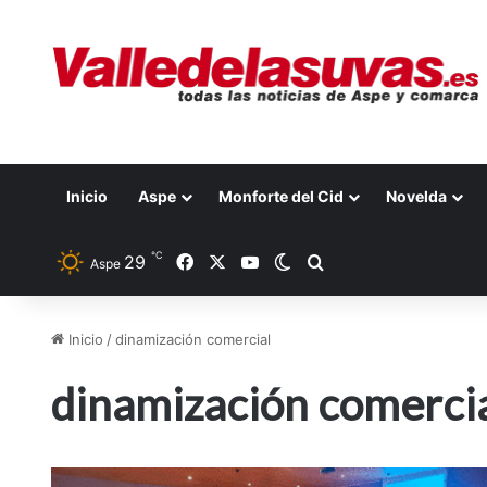
Inicio
Aspe
Monforte del Cid
Novelda
℃
29
Facebook
X
YouTube
Switch skin
Buscar por
Aspe
Inicio
/
dinamización comercial
dinamización comerci