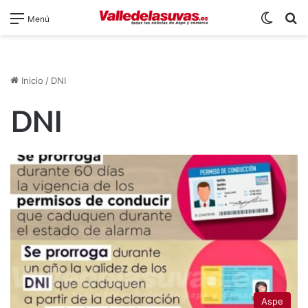
Switch
B
Menú
Inicio
/
DNI
DNI
Aspe