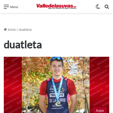
Switch
B
Menú
Inicio
/
duatleta
duatleta
Aspe