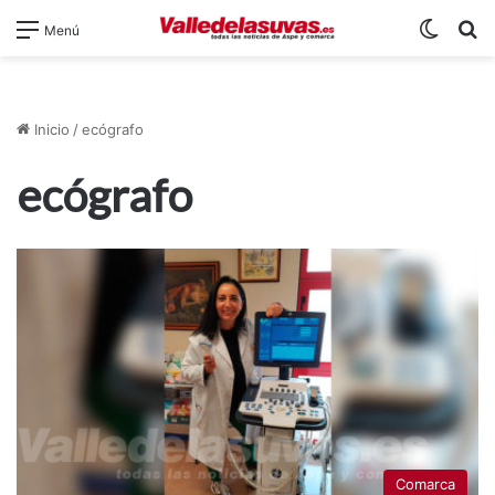
Switch
B
Menú
Inicio
/
ecógrafo
ecógrafo
Comarca